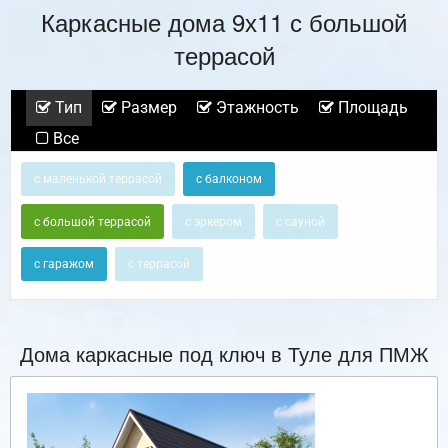
Каркасные дома 9х11 с большой
террасой
Тип
Размер
Этажность
Площадь
Все
с маленькой террасой
с балконом
с большой террасой
с эркером
с сауной
с гаражом
с террасой
Дома каркасные под ключ в Туле для ПМЖ