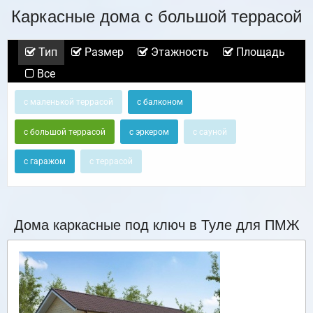
Каркасные дома с большой террасой
Тип
Размер
Этажность
Площадь
Все
с маленькой террасой
с балконом
с большой террасой
с эркером
с сауной
с гаражом
с террасой
Дома каркасные под ключ в Туле для ПМЖ