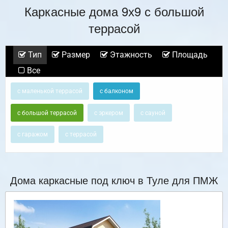
Каркасные дома 9х9 с большой
террасой
Тип
Размер
Этажность
Площадь
Все
с маленькой террасой
с балконом
с большой террасой
с эркером
с сауной
с гаражом
с террасой
Дома каркасные под ключ в Туле для ПМЖ