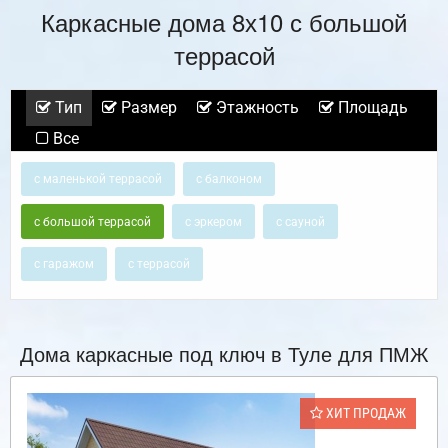
Каркасные дома 8х10 с большой
террасой
Тип
Размер
Этажность
Площадь
Все
с маленькой террасой
с балконом
с большой террасой
с эркером
с сауной
с гаражом
с террасой
Дома каркасные под ключ в Туле для ПМЖ
ХИТ ПРОДАЖ