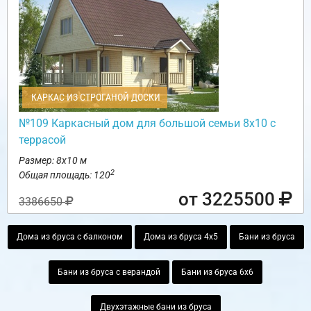
КАРКАС ИЗ СТРОГАНОЙ ДОСКИ
№109 Каркасный дом для большой семьи 8х10 с
террасой
Размер: 8х10 м
2
Общая площадь: 120
от 3225500
3386650
Дома из бруса с балконом
Дома из бруса 4х5
Бани из бруса
Бани из бруса с верандой
Бани из бруса 6х6
Двухэтажные бани из бруса