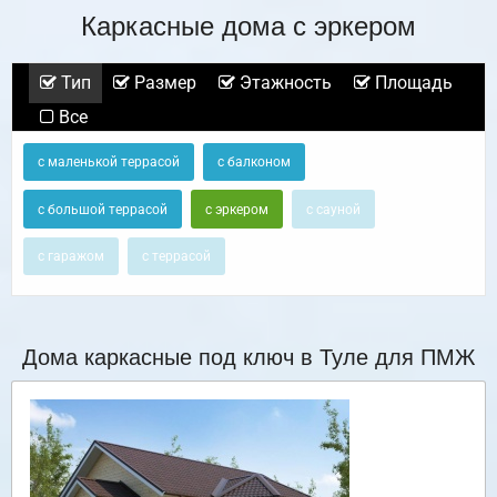
Каркасные дома с эркером
Тип
Размер
Этажность
Площадь
Все
с маленькой террасой
с балконом
с большой террасой
с эркером
с сауной
с гаражом
с террасой
Дома каркасные под ключ в Туле для ПМЖ