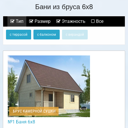
Бани из бруса 6х8
Тип
Размер
Этажность
Все
с террасой
с балконом
с верандой
БРУС КАМЕРНОЙ СУШКИ
№1 Баня 6х8