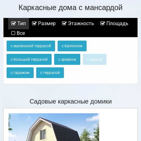
Каркасные дома с мансардой
Тип
Размер
Этажность
Площадь
Все
с маленькой террасой
с балконом
с большой террасой
с эркером
с сауной
с гаражом
с террасой
Садовые каркасные домики