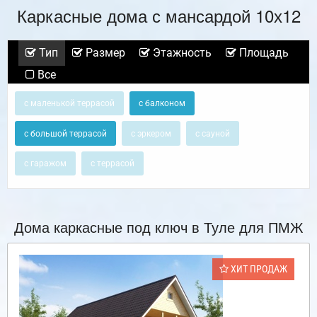
Каркасные дома с мансардой 10х12
Тип
Размер
Этажность
Площадь
Все
с маленькой террасой
с балконом
с большой террасой
с эркером
с сауной
с гаражом
с террасой
Дома каркасные под ключ в Туле для ПМЖ
ХИТ ПРОДАЖ