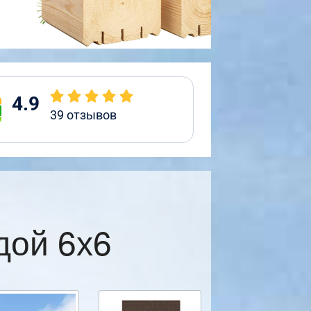
4.9
39
отзывов
дой 6х6