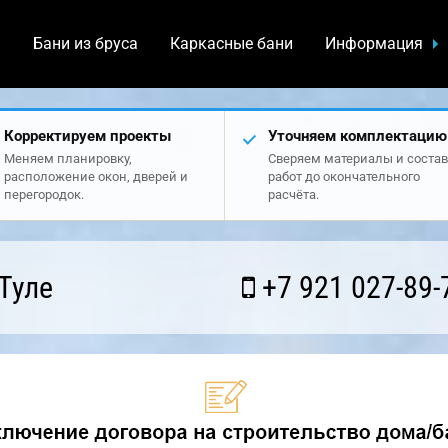
а
Бани из бруса
Каркасные бани
Информация
Корректируем проекты
Уточняем комплектацию
Меняем планировку,
Сверяем материалы и состав
расположение окон, дверей и
работ до окончательного
перегородок.
расчёта.
Туле
+7 921 027-89-