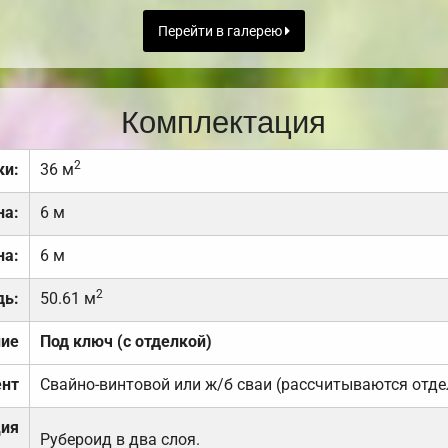
Перейти в галерею
Комплектация
2
ки:
36 м
на:
6 м
на:
6 м
2
дь:
50.61 м
ние
Под ключ (с отделкой)
нт
Свайно-винтовой или ж/б сваи (рассчитываются отде
ция
Рубероид в два слоя.