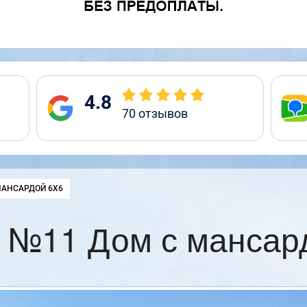
4.8
70
отзывов
:
МАНСАРДОЙ 6Х6
 №11 Дом с мансар