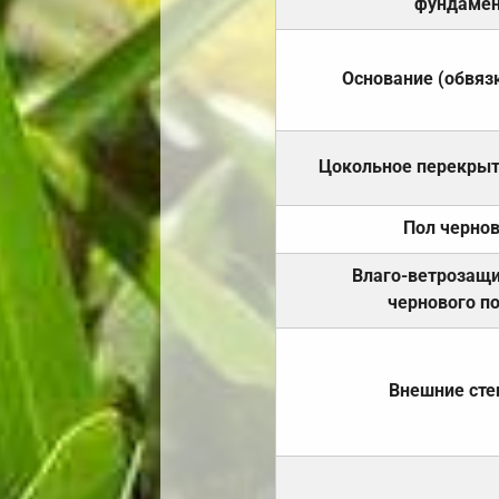
фундамен
Основание (обвяз
Цокольное перекры
Пол черно
Влаго-ветрозащ
чернового п
Внешние ст