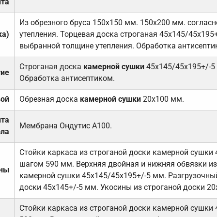
та
Из обрезного бруса 150х150 мм. 150х200 мм. соглас
ка)
утепления. Торцевая доска строганая 45х145/45х195+
выбранной толщине утепления. Обработка антисепти
Строганая доска
камерной сушки
45х145/45х195+/-5
тие
Обработка антисептиком.
вой
Обрезная доска
камерной сушки
20х100 мм.
ита
Мембрана Ондутис А100.
ола
Стойки каркаса из строганой доски камерной сушки 
шагом 590 мм. Верхняя двойная и нижняя обвязки из
ены
камерной сушки 45х145/45х195+/-5 мм. Разгрузочный
доски 45х145+/-5 мм. Укосины из строганой доски 20
Стойки каркаса из строганой доски камерной сушки 