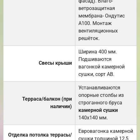
фасад). Влаго-
ветрозащитная
мембрана- Ондутис
А100. Монтаж
вентиляционных
решёток.
Ширина 400 мм.
Подшиваются
Свесы крыши
вагонкой камерной
сушки, сорт АВ.
Устанавливаются
опорные столбы из
Терраса/балкон (при
строганного бруса
наличии)
камерной сушки
140х140 мм.
Евровагонка камерной
Отделка потолка террасы/
сушки толщиной 12,5