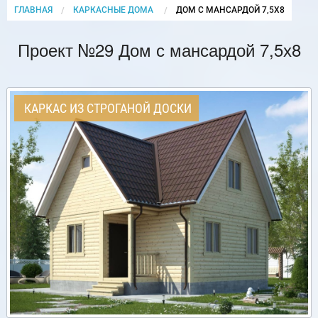
ГЛАВНАЯ
КАРКАСНЫЕ ДОМА
CURRENT:
ДОМ С МАНСАРДОЙ 7,5Х8
Проект №29 Дом с мансардой 7,5х8
КАРКАС ИЗ СТРОГАНОЙ ДОСКИ