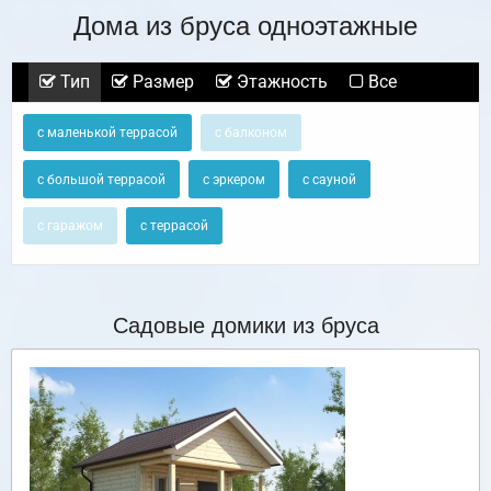
Дома из бруса одноэтажные
Тип
Размер
Этажность
Все
с маленькой террасой
с балконом
с большой террасой
с эркером
с сауной
с гаражом
с террасой
Садовые домики из бруса