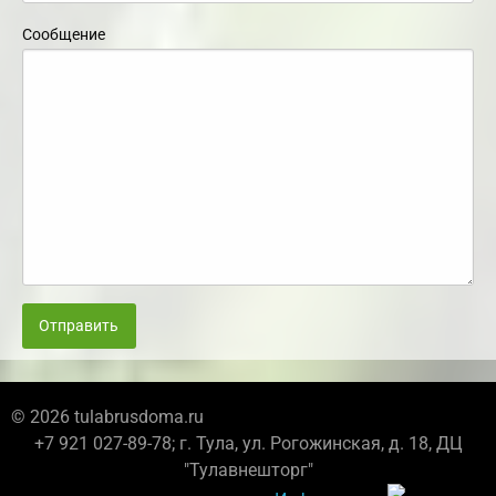
Сообщение
Отправить
© 2026 tulabrusdoma.ru
+7 921 027-89-78; г. Тула, ул. Рогожинская, д. 18, ДЦ
"Тулавнешторг"