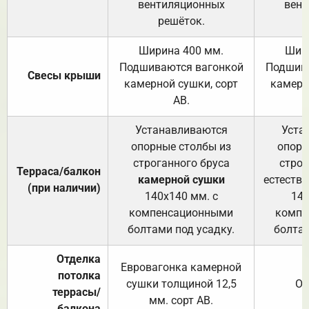
вентиляционных
вент
решёток.
Ширина 400 мм.
Шир
Подшиваются вагонкой
Подшива
Свесы крыши
камерной сушки, сорт
камерн
АВ.
Устанавливаются
Уста
опорные столбы из
опорн
строганного бруса
строг
Терраса/балкон
камерной сушки
естеств
(при наличии)
140х140 мм. с
140
компенсационными
компе
болтами под усадку.
болтам
Отделка
Евровагонка камерной
потолка
сушки толщиной 12,5
От
террасы/
мм. сорт АВ.
балкона