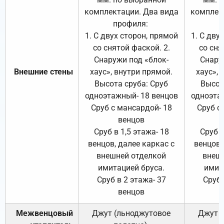
комплектации. Два вида
комплек
профиля:
п
1. С двух сторон, прямой
1. С дву
со снятой фаской. 2.
со сня
Снаружи под «блок-
Снару
Внешние стены
хаус», внутри прямой.
хаус», 
Высота сруба: Сруб
Высот
одноэтажный- 18 венцов
одноэта
Сруб с мансардой- 18
Сруб с
венцов
Сруб в 1,5 этажа- 18
Сруб в
венцов, далее каркас с
венцов,
внешней отделкой
внеш
имитацией бруса.
имит
Сруб в 2 этажа- 37
Сруб 
венцов
Межвенцовый
Джут (льноджутовое
Джут 