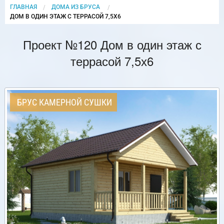
ГЛАВНАЯ
ДОМА ИЗ БРУСА
CURRENT:
ДОМ В ОДИН ЭТАЖ С ТЕРРАСОЙ 7,5Х6
Проект №120 Дом в один этаж с
террасой 7,5х6
БРУС КАМЕРНОЙ СУШКИ