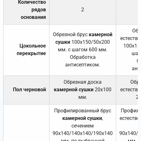
Количество
рядов
2
основания
Обр
Обрезной брус
камерной
естеств
сушки
100х150/50х200
Цокольное
100х15
мм. с шагом 600 мм.
перекрытие
шаг
Обработка
О
антисептиком.
ант
Обрезная доска
Обр
Пол черновой
камерной сушки
20х100
естеств
мм.
2
Профилированный брус
Профили
камерной сушки
,
естестве
сечением
с
90х140/140х140/190х140
90х140/
мм. по выбранной
мм. 