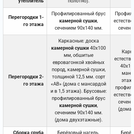
утеплитель
полотно).
п
Профилированный брус
Профили
Перегородки 1-
камерной сушки
,
естестве
го этажа
сечением 90х140 мм.
сечени
Каркасные: доска
камерной сушки
40х100
Карк
мм, обшитые
естеств
евровагонкой хвойных
40х10
пород, камерной сушки,
манса
Перегородки 2-
толщиной 12,5 мм. сорт
этажа
го этажа
«АВ» (дома с мансардой
профили
и в 1,5 этажа). Брусовые:
естестве
профилированный брус
сечени
камерной сушки
,
(дома 
сечением 90х140 мм.
(дома двухэтажные).
Сборка сруба
Берёзовый нагель.
Берёз