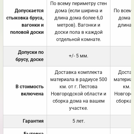
По всему периметру стен
Допускается
дома (если ширина и
По всему
стыковка бруса,
длина дома более 6,0
дома (
вагонки и
метров). Вагонки и
длина 
половой доски
доски пола в каждой
отдельной комнате.
Допуски по
+/- 5 мм.
брусу, доске
Доставка комплекта
Достав
материала в радиусе 500
материал
В стоимость
км. от г. Пестова
км. 
включена
Новгородской области и
Новгоро
сборка дома на вашем
сборка
участке.
Гарантия
5 лет.
Бытовка