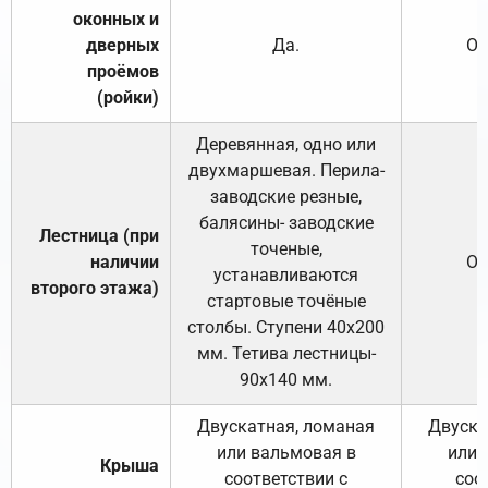
оконных и
дверных
Да.
От
проёмов
(ройки)
Деревянная, одно или
двухмаршевая. Перила-
заводские резные,
балясины- заводские
Лестница (при
точеные,
наличии
От
устанавливаются
второго этажа)
стартовые точёные
столбы. Ступени 40х200
мм. Тетива лестницы-
90х140 мм.
Двускатная, ломаная
Двуска
или вальмовая в
или 
Крыша
соответствии с
соо