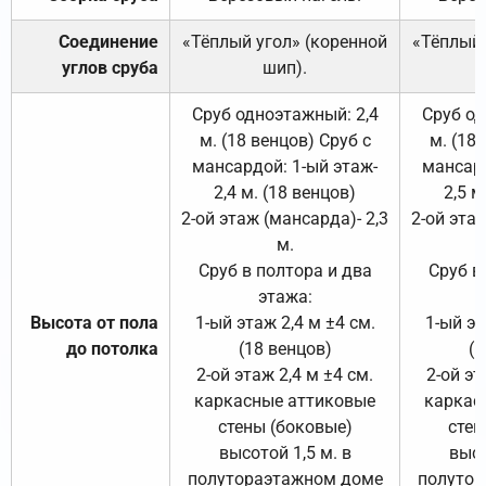
Соединение
«Тёплый угол» (коренной
«Тёплый 
углов сруба
шип).
Сруб одноэтажный: 2,4
Сруб од
м. (18 венцов) Сруб с
м. (18
мансардой: 1-ый этаж-
мансард
2,4 м. (18 венцов)
2,5 м
2-ой этаж (мансарда)- 2,3
2-ой этаж
м.
Сруб в полтора и два
Сруб в
этажа:
Высота от пола
1-ый этаж 2,4 м ±4 см.
1-ый эт
до потолка
(18 венцов)
(1
2-ой этаж 2,4 м ±4 см.
2-ой эт
каркасные аттиковые
каркас
стены (боковые)
стен
высотой 1,5 м. в
высо
полутораэтажном доме
полутор