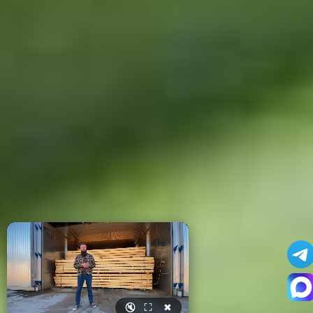
🔇
⛶
✖