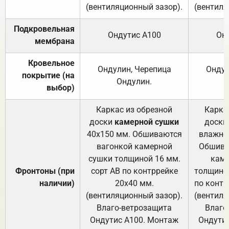
(вентиляционный зазор).
(вентиля
Подкровельная
Ондутис А100
Он
мембрана
Кровельное
Ондулин, Черепица
Ондул
покрытие (на
Ондулин.
выбор)
Каркас из обрезной
Карка
доски
камерной сушки
доски
40х150 мм. Обшиваются
влажно
вагонкой камерной
Обшива
сушки толщиной 16 мм.
каме
Фронтоны (при
сорт АВ по контррейке
толщиной
наличии)
20х40 мм.
по контр
(вентиляционный зазор).
(вентиля
Влаго-ветрозащита
Влаго
Ондутис А100. Монтаж
Ондути