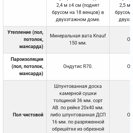
2,4 м ±4 см (поднят
2,5 м 
брусом на 18 венцов) в
брусом 
двухэтажном доме.
двухэ
Утепление (пол,
Минеральная вата
Knauf
потолок,
От
150
мм.
мансарда)
Пароизоляция
(пол, потолок,
Ондутис
R70
.
От
мансарда)
Шпунтованная доска
камерной сушки
толщиной 36 мм. сорт
АВ. по рейке 20х40 мм.
Пол чистовой
либо шпунтованная ДСП
От
16 мм. по разряженной
обрешётке из обрезной