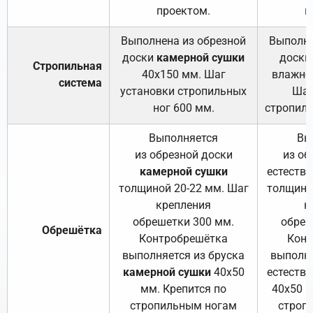
проектом.
п
Выполнена из обрезной
Выполне
доски
камерной сушки
доски
Стропильная
40х150 мм. Шаг
влажно
система
установки стропильных
Шаг
ног 600 мм.
стропиль
Выполняется
Вы
из обрезной доски
из об
камерной сушки
естеств
толщиной 20-22 мм. Шаг
толщино
крепления
к
обрешетки 300 мм.
обреш
Обрешётка
Контробрешётка
Конт
выполняется из бруска
выполня
камерной сушки
40х50
естеств
мм. Крепится по
40х50 м
стропильным ногам
строп