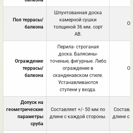
Шпунтованная доска
Пол террасы/
камерной сушки
От
балкона
толщиной 36 мм. сорт
АВ.
Перила- строганая
доска. Балясины-
Ограждение
точеные, фигурные. Либо
террасы/
ограждение в
От
балкона
скандинавском стиле.
Устанавливаются
ступени у входа.
Допуск на
геометрические
Составляет +/- 50 мм по
Составля
параметры
длине с каждой стороны.
длине с 
сруба