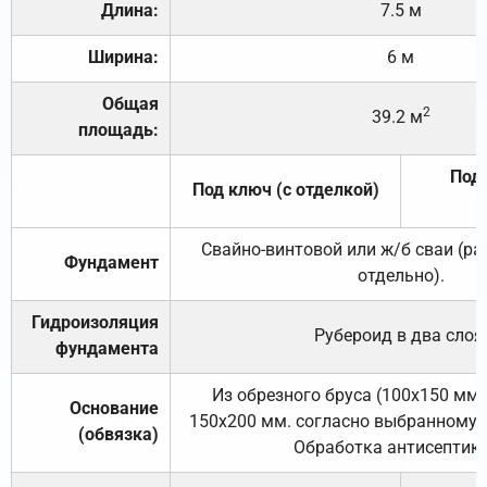
Длина:
7.5 м
Ширина:
6 м
Общая
2
39.2 м
площадь:
Под 
Под ключ (с отделкой)
Свайно-винтовой или ж/б сваи (р
Фундамент
отдельно).
Гидроизоляция
Рубероид в два слоя
фундамента
Из обрезного бруса (100х150 мм.
Основание
150х200 мм. согласно выбранному с
(обвязка)
Обработка антисептик