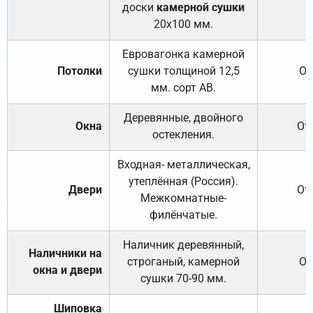
доски
камерной сушки
20х100 мм.
Евровагонка камерной
Потолки
сушки толщиной 12,5
От
мм. сорт АВ.
Деревянные, двойного
Окна
От
остекления.
Входная- металлическая,
утеплённая (Россия).
Двери
От
Межкомнатные-
филёнчатые.
Наличник деревянный,
Наличники на
строганый, камерной
От
окна и двери
сушки 70-90 мм.
Шиповка