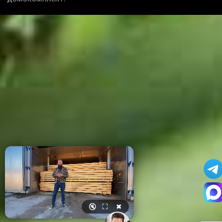
🔇
⛶
✖