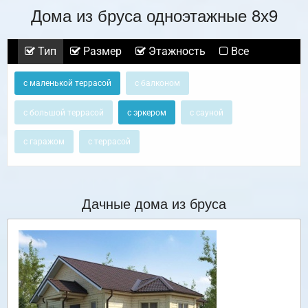
Дома из бруса одноэтажные 8х9
Тип
Размер
Этажность
Все
с маленькой террасой
с балконом
с большой террасой
с эркером
с сауной
с гаражом
с террасой
Дачные дома из бруса