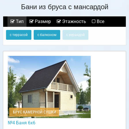
Бани из бруса с мансардой
Тип
Размер
Этажность
Все
с террасой
с балконом
с верандой
БРУС КАМЕРНОЙ СУШКИ
№4 Баня 6х6