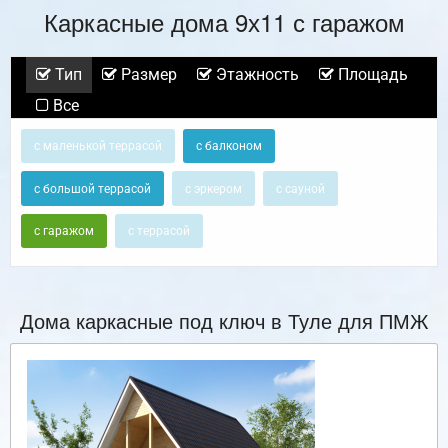
Каркасные дома 9х11 с гаражом
Тип
Размер
Этажность
Площадь
Все
с маленькой террасой
с балконом
с большой террасой
с эркером
с сауной
с гаражом
с террасой
Дома каркасные под ключ в Туле для ПМЖ