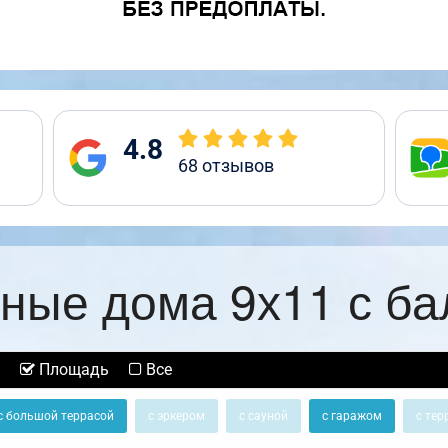
4.8
68
отзывов
ные дома 9х11 с б
Площадь
Все
с большой террасой
с эркером
с сауной
с гаражом
с тер