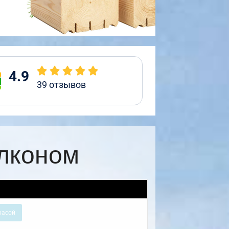
4.9
39
отзывов
алконом
расой