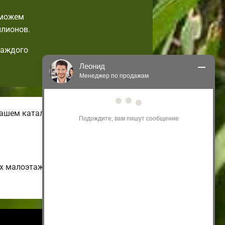
 можем
ллионов.
каждого
Леонид
Менеджер по продажам
Здравствуйте! Я могу 
ашем каталоге вы всегда найдете
проконсультировать Вас по нашим 
акциям и проектам.
Только что
их малоэтажных и дешевых до