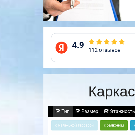
4.9
112
отзывов
Каркас
Тип
Размер
Этажность
с маленькой террасой
с балконом