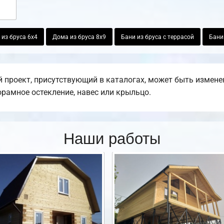
из бруса 6х4
Дома из бруса 8х9
Бани из бруса с террасой
Бани
 проект, присутствующий в каталогах, может быть измене
норамное остекление, навес или крыльцо.
Наши работы