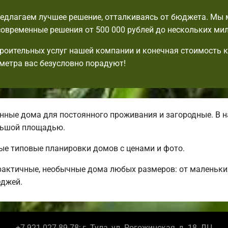
едлагаем лучшее решение, отталкиваясь от бюджета. Мы
овременные решения от 500 000 рублей до нескольких ми
роительных услуг нашей компании и конечная стоимость 
метра вас безусловно порадуют!
ные дома для постоянного проживания и загородные. В н
ольшой площадью.
ые типовые планировки домов с ценами и фото.
рактичные, необычные дома любых размеров: от маленьк
еджей.
+7 921 027-89-78; г. Тула, ул. Рогожинская, д. 18, ДЦ