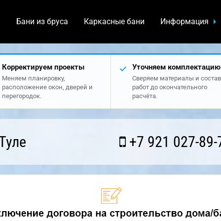
а
Бани из бруса
Каркасные бани
Информация
Корректируем проекты
Уточняем комплектацию
Меняем планировку,
Сверяем материалы и состав
расположение окон, дверей и
работ до окончательного
перегородок.
расчёта.
Туле
+7 921 027-89-