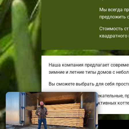
Мы всегда пр
предложить с
Стоимость ст
квадратного 
Наша компания предлагает современ
зимние и летние типы домов с неб
Вы сможете выбрать для себя прост
Мы предлагаем привлекательные, п
огромных энергоэффективных котт
© 2026 tulabrusdoma.ru