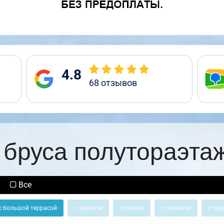
4.8
68
отзывов
 бруса полутораэта
Все
с большой террасой
с эркером
с сауной
с гаражом
с тер