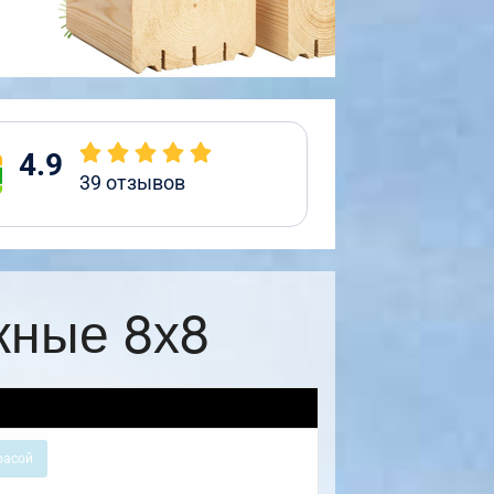
4.9
39
отзывов
жные 8х8
расой