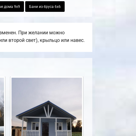
е дома 9х9
Бани из бруса 6х6
изменен. При желании можно
ли второй свет), крыльцо или навес.