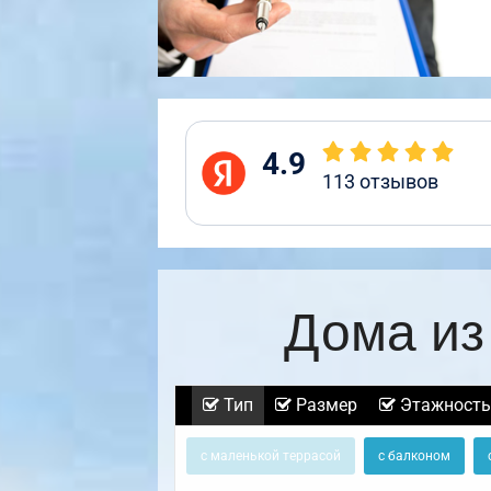
4.9
113
отзывов
Дома из
Тип
Размер
Этажность
с маленькой террасой
с балконом