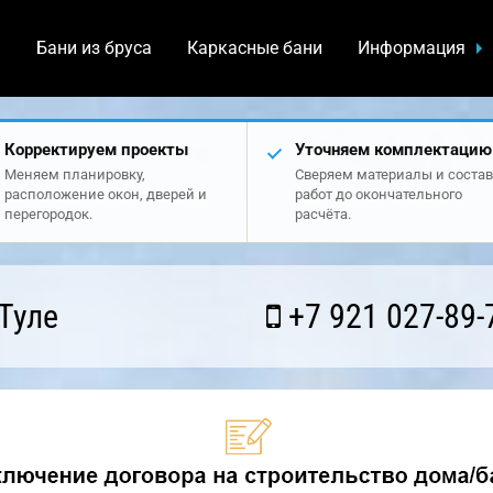
а
Бани из бруса
Каркасные бани
Информация
Корректируем проекты
Уточняем комплектацию
Меняем планировку,
Сверяем материалы и состав
расположение окон, дверей и
работ до окончательного
перегородок.
расчёта.
Туле
+7 921 027-89-