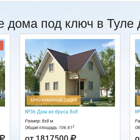
е дома под ключ в Туле
Ж
БРУС КАМЕРНОЙ СУШКИ
№36 Дом из бруса 8х8
№
Размер: 8х8 м
Ра
2
Общая площадь: 106.61
Об
от 1817500
о