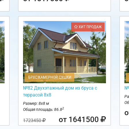
ХИТ ПРОДАЖ
БРУС КАМЕРНОЙ СУШКИ
№82 Двухэтажный дом из бруса с
№
террасой 8х8
Ра
Об
Размер: 8х8 м
2
Общая площадь: 86.8
о
от 1641500
1723450