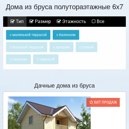
Дома из бруса полутораэтажные 6х7
Тип
Размер
Этажность
Все
с маленькой террасой
с балконом
с большой террасой
с эркером
с сауной
с гаражом
с террасой
Дачные дома из бруса
ХИТ ПРОДАЖ