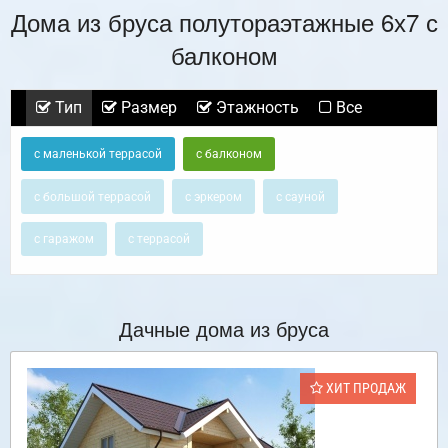
Дома из бруса полутораэтажные 6х7 с
балконом
Тип
Размер
Этажность
Все
с маленькой террасой
с балконом
с большой террасой
с эркером
с сауной
с гаражом
с террасой
Дачные дома из бруса
ХИТ ПРОДАЖ