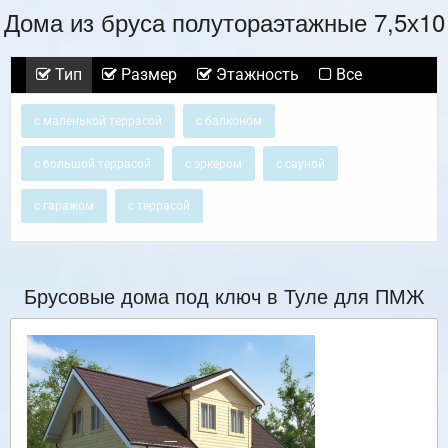
Дома из бруса полутораэтажные 7,5х10
Тип
Размер
Этажность
Все
с маленькой террасой
с балконом
с большой террасой
с эркером
с сауной
с гаражом
с террасой
Брусовые дома под ключ в Туле для ПМЖ