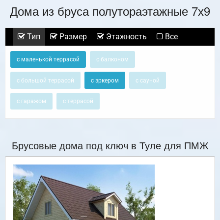
Дома из бруса полутораэтажные 7х9
Тип
Размер
Этажность
Все
с маленькой террасой
с балконом
с большой террасой
с эркером
с сауной
с гаражом
с террасой
Брусовые дома под ключ в Туле для ПМЖ