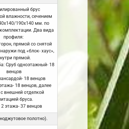
илированный брус
ой влажности, сечением
40х140/190х140 мм. по
комплектации. Два вида
профиля:
сторон, прямой со снятой
Снаружи под «блок- хаус»,
нутри прямой.
а: Сруб одноэтажный- 18
венцов
мансардой- 18 венцов
 этажа- 18 венцов, далее
 с внешней отделкой
итацией бруса.
 2 этажа- 37 венцов
ноджутовое полотно).