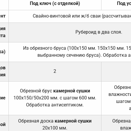
Под ключ (с отделкой)
Под у
нт
Свайно-винтовой или ж/б сваи (рассчитыва
ция
Рубероид в два слоя.
та
Из обрезного бруса (100х150 мм. 150х150 мм. 1
ка)
выбранному сечению бруса). Обработка а
дов
2
ния
Обрезно
Обрезной брус
камерной сушки
влажности
тие
100х150/50х200 мм. с шагом 600 мм.
шагом
Обработка антисептиком.
Обрезная доска
камерной сушки
Обрезна
вой
20х100 мм.
влаж