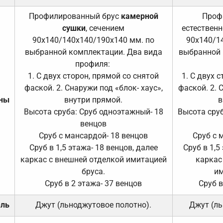
Профилированный брус
камерной
Проф
сушки
, сечением
естественн
90х140/140х140/190х140 мм. по
90х140/1
выбранной комплектации. Два вида
выбранной 
профиля:
1. С двух сторон, прямой со снятой
1. С двух 
фаской. 2. Снаружи под «блок- хаус»,
фаской. 2. 
ены
внутри прямой.
в
Высота сруба: Сруб одноэтажный- 18
Высота сруб
венцов
Сруб с мансардой- 18 венцов
Сруб с 
Сруб в 1,5 этажа- 18 венцов, далее
Сруб в 1,5
каркас с внешней отделкой имитацией
каркас
бруса.
им
Сруб в 2 этажа- 37 венцов
Сруб в
ель
Джут (льноджутовое полотно).
Джут (ль