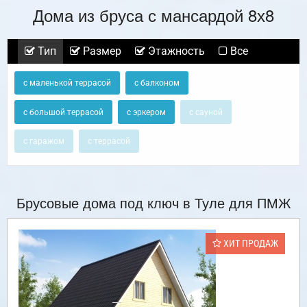
Дома из бруса с мансардой 8х8
Тип
Размер
Этажность
Все
с маленькой террасой
с балконом
с большой террасой
с эркером
с сауной
с гаражом
с террасой
Брусовые дома под ключ в Туле для ПМЖ
ХИТ ПРОДАЖ