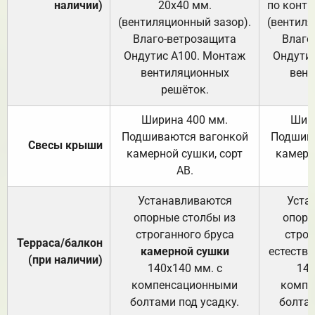
наличии)
20х40 мм.
по контр
(вентиляционный зазор).
(вентиля
Влаго-ветрозащита
Влаго
Ондутис А100. Монтаж
Ондути
вентиляционных
вент
решёток.
Ширина 400 мм.
Шир
Подшиваются вагонкой
Подшива
Свесы крыши
камерной сушки, сорт
камерн
АВ.
Устанавливаются
Уста
опорные столбы из
опорн
строганного бруса
строг
Терраса/балкон
камерной сушки
естеств
(при наличии)
140х140 мм. с
140
компенсационными
компе
болтами под усадку.
болтам