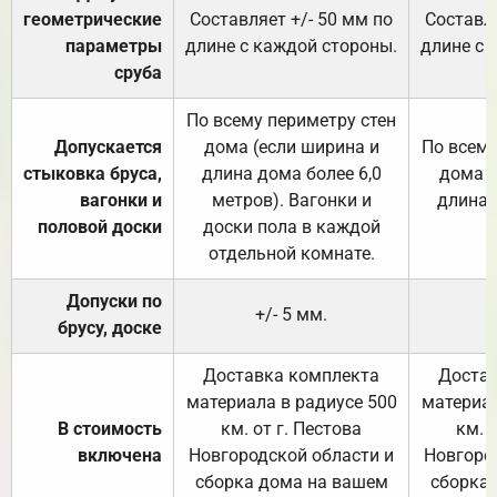
геометрические
Составляет +/- 50 мм по
Составля
параметры
длине с каждой стороны.
длине с 
сруба
По всему периметру стен
Допускается
дома (если ширина и
По всему
стыковка бруса,
длина дома более 6,0
дома (
вагонки и
метров). Вагонки и
длина 
половой доски
доски пола в каждой
отдельной комнате.
Допуски по
+/- 5 мм.
брусу, доске
Доставка комплекта
Достав
материала в радиусе 500
материал
В стоимость
км. от г. Пестова
км. 
включена
Новгородской области и
Новгоро
сборка дома на вашем
сборка