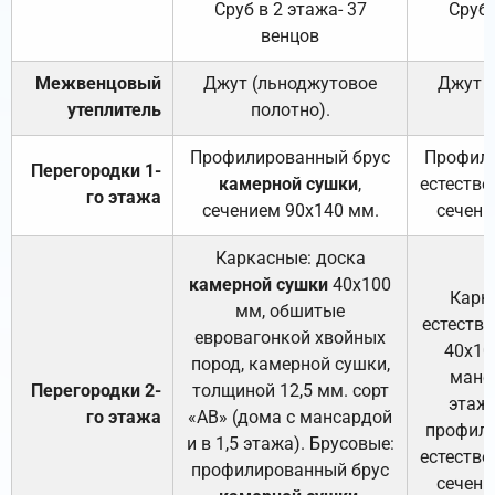
Сруб в 2 этажа- 37
Сруб 
венцов
Межвенцовый
Джут (льноджутовое
Джут 
утеплитель
полотно).
п
Профилированный брус
Профили
Перегородки 1-
камерной сушки
,
естестве
го этажа
сечением 90х140 мм.
сечени
Каркасные: доска
камерной сушки
40х100
Карк
мм, обшитые
естеств
евровагонкой хвойных
40х10
пород, камерной сушки,
манса
Перегородки 2-
толщиной 12,5 мм. сорт
этажа
го этажа
«АВ» (дома с мансардой
профили
и в 1,5 этажа). Брусовые:
естестве
профилированный брус
сечени