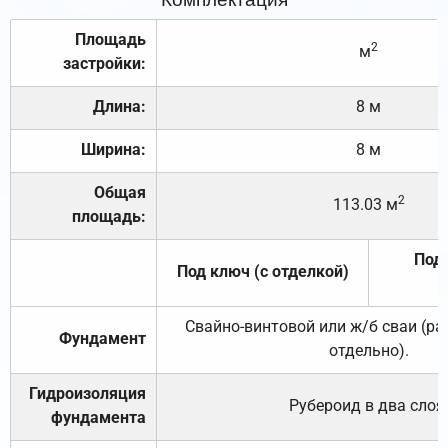
Площадь
2
м
застройки:
Длина:
8 м
Ширина:
8 м
Общая
2
113.03 м
площадь:
Под 
Под ключ (с отделкой)
Свайно-винтовой или ж/б сваи (р
Фундамент
отдельно).
Гидроизоляция
Рубероид в два слоя
фундамента