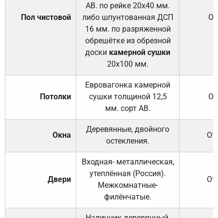
АВ. по рейке 20х40 мм.
Пол чистовой
либо шпунтованная ДСП
От
16 мм. по разряженной
обрешётке из обрезной
доски
камерной сушки
20х100 мм.
Евровагонка камерной
Потолки
сушки толщиной 12,5
От
мм. сорт АВ.
Деревянные, двойного
Окна
От
остекления.
Входная- металлическая,
утеплённая (Россия).
Двери
От
Межкомнатные-
филёнчатые.
Наличник деревянный,