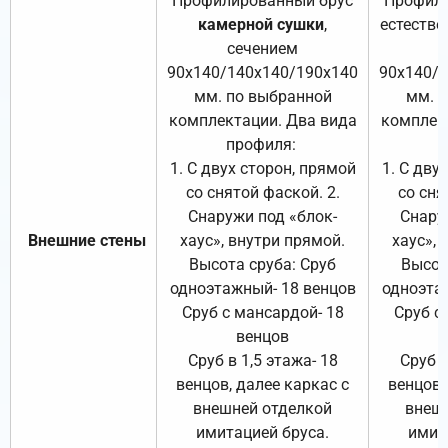
Профилированный брус
Профили
камерной сушки
,
естестве
сечением
с
90х140/140х140/190х140
90х140/
мм. по выбранной
мм. 
комплектации. Два вида
комплек
профиля:
п
1. С двух сторон, прямой
1. С дву
со снятой фаской. 2.
со сня
Снаружи под «блок-
Снару
Внешние стены
хаус», внутри прямой.
хаус», 
Высота сруба: Сруб
Высот
одноэтажный- 18 венцов
одноэта
Сруб с мансардой- 18
Сруб с
венцов
Сруб в 1,5 этажа- 18
Сруб в
венцов, далее каркас с
венцов,
внешней отделкой
внеш
имитацией бруса.
имит