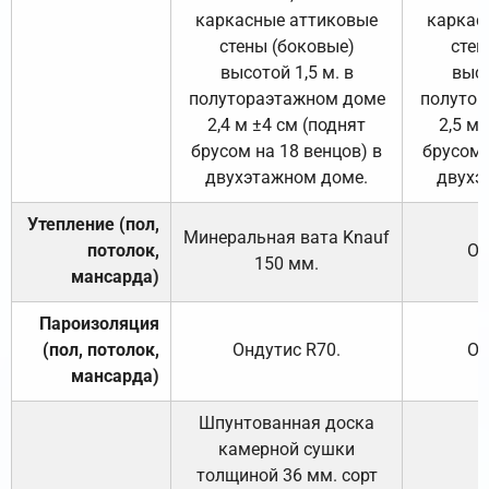
каркасные аттиковые
каркас
стены (боковые)
стен
высотой 1,5 м. в
высо
полутораэтажном доме
полутор
2,4 м ±4 см (поднят
2,5 м 
брусом на 18 венцов) в
брусом 
двухэтажном доме.
двухэ
Утепление (пол,
Минеральная вата
Knauf
потолок,
От
150
мм.
мансарда)
Пароизоляция
(пол, потолок,
Ондутис
R70
.
От
мансарда)
Шпунтованная доска
камерной сушки
толщиной 36 мм. сорт