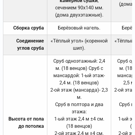
камерной сушки
,
(дома 
сечением 90х140 мм.
(дома двухэтажные).
Сборка сруба
Берёзовый нагель.
Берёз
Соединение
«Тёплый угол» (коренной
«Тёплый 
углов сруба
шип).
Сруб одноэтажный: 2,4
Сруб од
м. (18 венцов) Сруб с
м. (18
мансардой: 1-ый этаж-
мансард
2,4 м. (18 венцов)
2,5 м
2-ой этаж (мансарда)- 2,3
2-ой этаж
м.
Сруб в полтора и два
Сруб в
этажа:
Высота от пола
1-ый этаж 2,4 м ±4 см.
1-ый эт
до потолка
(18 венцов)
(1
2-ой этаж 2,4 м ±4 см.
2-ой эт