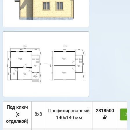
Под ключ
Профилированный
2818500
(с
8х8
За
140х140 мм
отделкой)