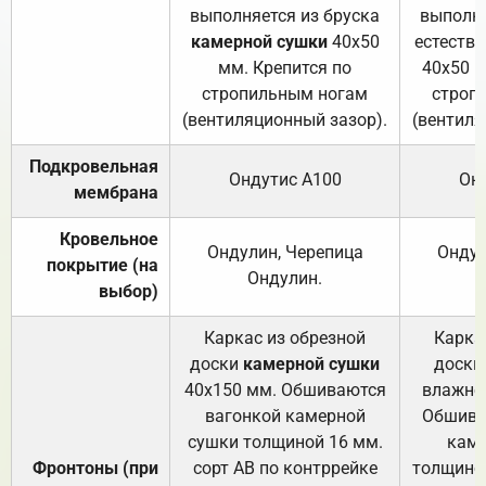
выполняется из бруска
выполня
камерной сушки
40х50
естеств
мм. Крепится по
40х50 м
стропильным ногам
строп
(вентиляционный зазор).
(вентиля
Подкровельная
Ондутис А100
Он
мембрана
Кровельное
Ондулин, Черепица
Ондул
покрытие (на
Ондулин.
выбор)
Каркас из обрезной
Карка
доски
камерной сушки
доски
40х150 мм. Обшиваются
влажно
вагонкой камерной
Обшива
сушки толщиной 16 мм.
каме
Фронтоны (при
сорт АВ по контррейке
толщиной