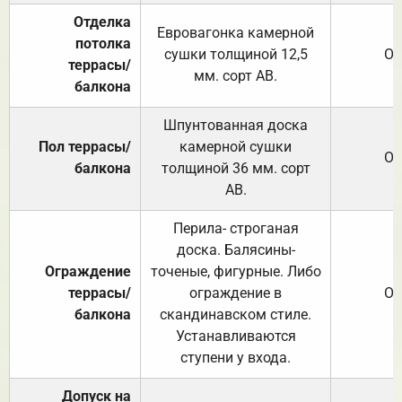
Отделка
Евровагонка камерной
потолка
сушки толщиной 12,5
От
террасы/
мм. сорт АВ.
балкона
Шпунтованная доска
Пол террасы/
камерной сушки
От
балкона
толщиной 36 мм. сорт
АВ.
Перила- строганая
доска. Балясины-
Ограждение
точеные, фигурные. Либо
террасы/
ограждение в
От
балкона
скандинавском стиле.
Устанавливаются
ступени у входа.
Допуск на