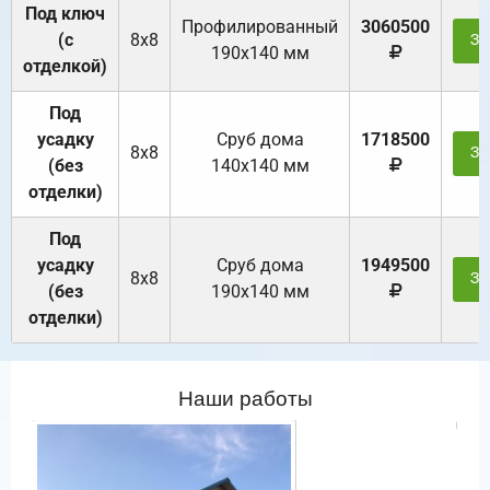
Под ключ
Профилированный
3060500
(с
8х8
За
190х140 мм
отделкой)
Под
усадку
Cруб дома
1718500
8х8
За
(без
140х140 мм
отделки)
Под
усадку
Cруб дома
1949500
8х8
За
(без
190х140 мм
отделки)
Наши работы