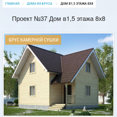
ГЛАВНАЯ
ДОМА ИЗ БРУСА
CURRENT:
ДОМ В1,5 ЭТАЖА 8Х8
Проект №37 Дом в1,5 этажа 8х8
БРУС КАМЕРНОЙ СУШКИ