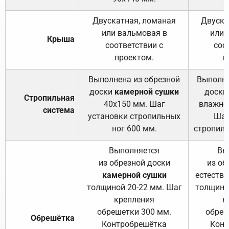
Двускатная, ломаная
Двуска
или вальмовая в
или 
Крыша
соответствии с
соо
проектом.
п
Выполнена из обрезной
Выполне
доски
камерной сушки
доски
Стропильная
40х150 мм. Шаг
влажно
система
установки стропильных
Шаг
ног 600 мм.
стропиль
Выполняется
Вы
из обрезной доски
из об
камерной сушки
естеств
толщиной 20-22 мм. Шаг
толщино
крепления
к
обрешетки 300 мм.
обреш
Обрешётка
Контробрешётка
Конт