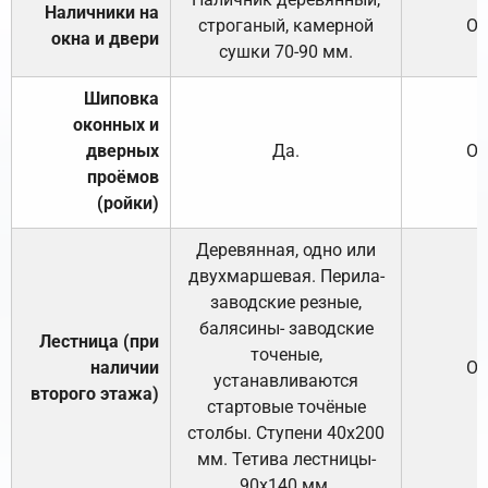
Наличники на
строганый, камерной
От
окна и двери
сушки 70-90 мм.
Шиповка
оконных и
дверных
Да.
От
проёмов
(ройки)
Деревянная, одно или
двухмаршевая. Перила-
заводские резные,
балясины- заводские
Лестница (при
точеные,
наличии
От
устанавливаются
второго этажа)
стартовые точёные
столбы. Ступени 40х200
мм. Тетива лестницы-
90х140 мм.