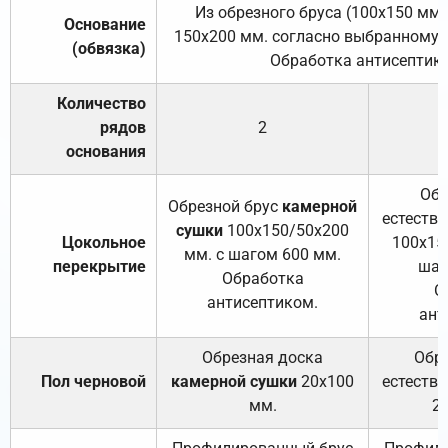
Из обрезного бруса (100х150 мм.
Основание
150х200 мм. согласно выбранному с
(обвязка)
Обработка антисептик
Количество
рядов
2
основания
Обр
Обрезной брус
камерной
естеств
сушки
100х150/50х200
Цокольное
100х15
мм. с шагом 600 мм.
перекрытие
шаг
Обработка
О
антисептиком.
ант
Обрезная доска
Обр
Пол черновой
камерной сушки
20х100
естеств
мм.
2