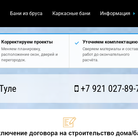
а
Бани из бруса
Каркасные бани
Информация
Корректируем проекты
Уточняем комплектацию
Меняем планировку,
Сверяем материалы и состав
расположение окон, дверей и
работ до окончательного
перегородок.
расчёта.
Туле
+7 921 027-89-