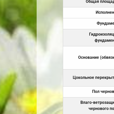
Общая площа
Исполне
Фундаме
Гидроизоля
фундамен
Основание (обвяз
Цокольное перекры
Пол черно
Влаго-ветрозащ
чернового п