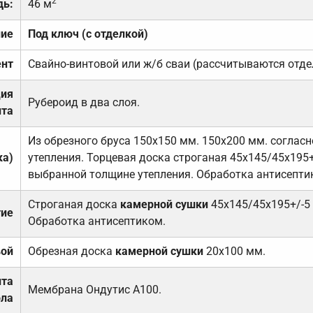
2
дь:
46 м
ние
Под ключ (с отделкой)
нт
Свайно-винтовой или ж/б сваи (рассчитываются отде
ция
Рубероид в два слоя.
та
Из обрезного бруса 150х150 мм. 150х200 мм. соглас
ка)
утепления. Торцевая доска строганая 45х145/45х195+
выбранной толщине утепления. Обработка антисепти
Строганая доска
камерной сушки
45х145/45х195+/-5
тие
Обработка антисептиком.
вой
Обрезная доска
камерной сушки
20х100 мм.
ита
Мембрана Ондутис А100.
ола