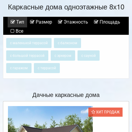
Каркасные дома одноэтажные 8х10
Тип
Размер
Этажность
Площадь
Все
с маленькой террасой
с балконом
с большой террасой
с эркером
с сауной
с гаражом
с террасой
Дачные каркасные дома
ХИТ ПРОДАЖ