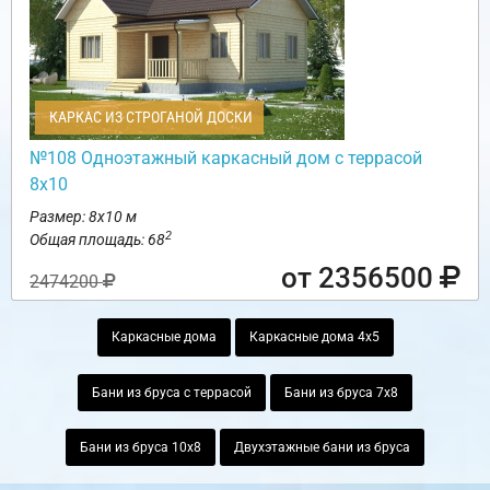
КАРКАС ИЗ СТРОГАНОЙ ДОСКИ
№108 Одноэтажный каркасный дом с террасой
8х10
Размер: 8х10 м
2
Общая площадь: 68
от 2356500
2474200
Каркасные дома
Каркасные дома 4х5
Бани из бруса с террасой
Бани из бруса 7х8
Бани из бруса 10х8
Двухэтажные бани из бруса