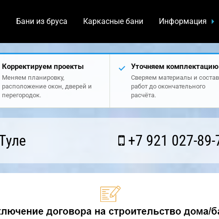
а
Бани из бруса
Каркасные бани
Информация
Корректируем проекты
Уточняем комплектацию
Меняем планировку,
Сверяем материалы и состав
расположение окон, дверей и
работ до окончательного
перегородок.
расчёта.
Туле
+7 921 027-89-