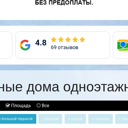
4.8
69
отзывов
ные дома одноэтаж
Площадь
Все
с большой террасой
с эркером
с сауной
с гаражом
с тер