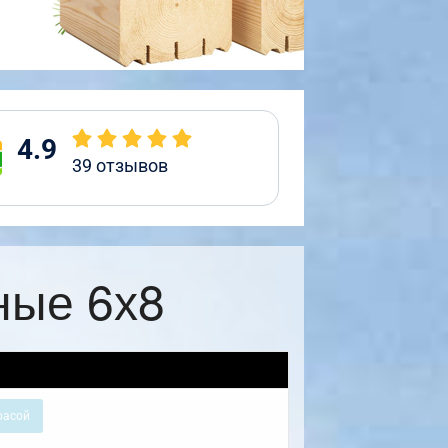
4.9
39
отзывов
ные 6х8
расой