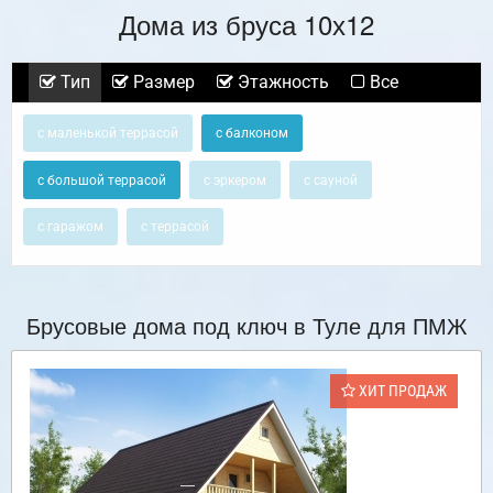
Дома из бруса 10х12
Тип
Размер
Этажность
Все
с маленькой террасой
с балконом
с большой террасой
с эркером
с сауной
с гаражом
с террасой
Брусовые дома под ключ в Туле для ПМЖ
ХИТ ПРОДАЖ