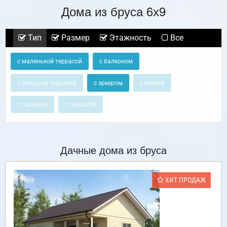
Дома из бруса 6х9
Тип
Размер
Этажность
Все
с маленькой террасой
с балконом
с большой террасой
с эркером
с сауной
с гаражом
с террасой
Дачные дома из бруса
ХИТ ПРОДАЖ