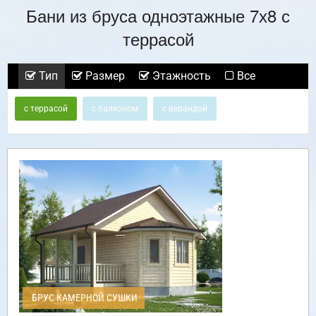
Бани из бруса одноэтажные 7х8 с
террасой
Тип
Размер
Этажность
Все
с террасой
с балконом
с верандой
БРУС КАМЕРНОЙ СУШКИ