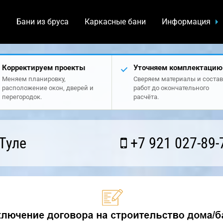
а
Бани из бруса
Каркасные бани
Информация
Корректируем проекты
Уточняем комплектацию
Меняем планировку,
Сверяем материалы и состав
расположение окон, дверей и
работ до окончательного
перегородок.
расчёта.
Туле
+7 921 027-89-