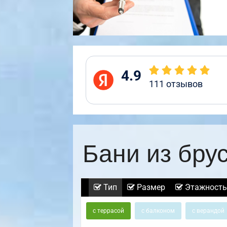
4.9
111
отзывов
Бани из бру
Тип
Размер
Этажность
с террасой
с балконом
с верандой