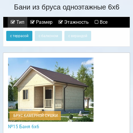
Бани из бруса одноэтажные 6х6
Тип
Размер
Этажность
Все
с террасой
с балконом
с верандой
БРУС КАМЕРНОЙ СУШКИ
№15 Баня 6х6