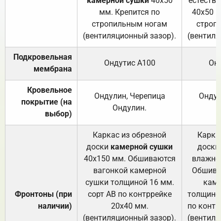
камерной сушки
40х50
естеств
мм. Крепится по
40х50 м
стропильным ногам
строп
(вентиляционный зазор).
(вентиля
Подкровельная
Ондутис А100
Он
мембрана
Кровельное
Ондулин, Черепица
Ондул
покрытие (на
Ондулин.
выбор)
Каркас из обрезной
Карка
доски
камерной сушки
доски
40х150 мм. Обшиваются
влажно
вагонкой камерной
Обшива
сушки толщиной 16 мм.
каме
Фронтоны (при
сорт АВ по контррейке
толщиной
наличии)
20х40 мм.
по контр
(вентиляционный зазор).
(вентиля