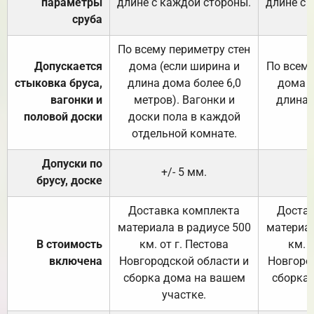
параметры
длине с каждой стороны.
длине с 
сруба
По всему периметру стен
Допускается
дома (если ширина и
По всему
стыковка бруса,
длина дома более 6,0
дома (
вагонки и
метров). Вагонки и
длина 
половой доски
доски пола в каждой
отдельной комнате.
Допуски по
+/- 5 мм.
брусу, доске
Доставка комплекта
Достав
материала в радиусе 500
материал
В стоимость
км. от г. Пестова
км. 
включена
Новгородской области и
Новгоро
сборка дома на вашем
сборка
участке.