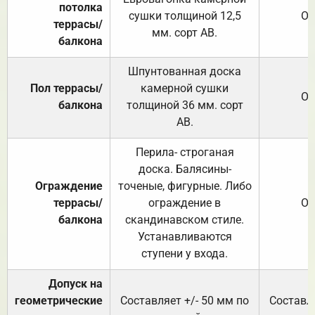
потолка
сушки толщиной 12,5
От
террасы/
мм. сорт АВ.
балкона
Шпунтованная доска
Пол террасы/
камерной сушки
От
балкона
толщиной 36 мм. сорт
АВ.
Перила- строганая
доска. Балясины-
Ограждение
точеные, фигурные. Либо
террасы/
ограждение в
От
балкона
скандинавском стиле.
Устанавливаются
ступени у входа.
Допуск на
геометрические
Составляет +/- 50 мм по
Составля