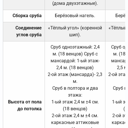
(дома двухэтажные).
Сборка сруба
Берёзовый нагель.
Берёз
Соединение
«Тёплый угол» (коренной
«Тёплый 
углов сруба
шип).
Сруб одноэтажный: 2,4
Сруб од
м. (18 венцов) Сруб с
м. (18
мансардой: 1-ый этаж-
мансард
2,4 м. (18 венцов)
2,5 м
2-ой этаж (мансарда)- 2,3
2-ой этаж
м.
Сруб в полтора и два
Сруб в
этажа:
Высота от пола
1-ый этаж 2,4 м ±4 см.
1-ый эт
до потолка
(18 венцов)
(1
2-ой этаж 2,4 м ±4 см.
2-ой эт
каркасные аттиковые
каркас