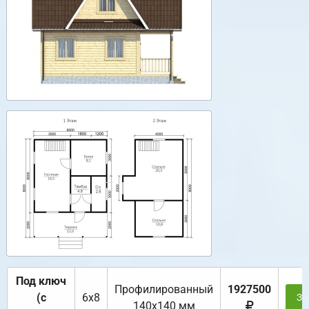
Под ключ
Профилированный
1927500
(с
6х8
За
140х140 мм