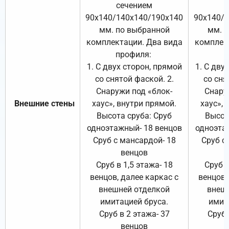
сечением
с
90х140/140х140/190х140
90х140/
мм. по выбранной
мм. 
комплектации. Два вида
комплек
профиля:
п
1. С двух сторон, прямой
1. С дву
со снятой фаской. 2.
со сня
Снаружи под «блок-
Снару
Внешние стены
хаус», внутри прямой.
хаус», 
Высота сруба: Сруб
Высот
одноэтажный- 18 венцов
одноэта
Сруб с мансардой- 18
Сруб с
венцов
Сруб в 1,5 этажа- 18
Сруб в
венцов, далее каркас с
венцов,
внешней отделкой
внеш
имитацией бруса.
имит
Сруб в 2 этажа- 37
Сруб 
венцов