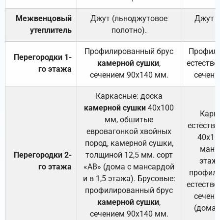
Межвенцовый
Джут (льноджутовое
Джут 
утеплитель
полотно).
п
Профилированный брус
Профили
Перегородки 1-
камерной сушки
,
естестве
го этажа
сечением 90х140 мм.
сечени
Каркасные: доска
камерной сушки
40х100
Карк
мм, обшитые
естеств
евровагонкой хвойных
40х10
пород, камерной сушки,
манса
Перегородки 2-
толщиной 12,5 мм. сорт
этажа
го этажа
«АВ» (дома с мансардой
профили
и в 1,5 этажа). Брусовые:
естестве
профилированный брус
сечени
камерной сушки
,
(дома 
сечением 90х140 мм.