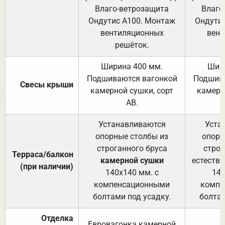
Влаго-ветрозащита
Влаго
Ондутис А100. Монтаж
Ондути
вентиляционных
вент
решёток.
Ширина 400 мм.
Шир
Подшиваются вагонкой
Подшива
Свесы крыши
камерной сушки, сорт
камерн
АВ.
Устанавливаются
Уста
опорные столбы из
опорн
строганного бруса
строг
Терраса/балкон
камерной сушки
естеств
(при наличии)
140х140 мм. с
140
компенсационными
компе
болтами под усадку.
болтам
Отделка
Евровагонка камерной