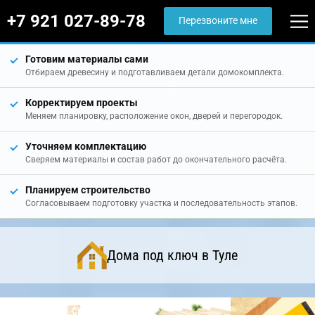
+7 921 027-89-78
Перезвоните мне
Готовим материалы сами
Отбираем древесину и подготавливаем детали домокомплекта.
Корректируем проекты
Меняем планировку, расположение окон, дверей и перегородок.
Уточняем комплектацию
Сверяем материалы и состав работ до окончательного расчёта.
Планируем строительство
Согласовываем подготовку участка и последовательность этапов.
Дома под ключ в Туле