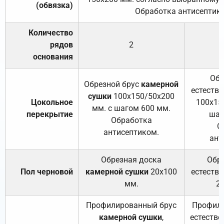
(обвязка)
Обработка антисептик
Количество
рядов
2
основания
Обр
Обрезной брус
камерной
естеств
сушки
100х150/50х200
Цокольное
100х15
мм. с шагом 600 мм.
перекрытие
шаг
Обработка
О
антисептиком.
ант
Обрезная доска
Обр
Пол черновой
камерной сушки
20х100
естеств
мм.
2
Профилированный брус
Профили
камерной сушки
,
естестве