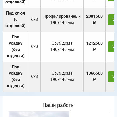
отделкой)
Под ключ
Профилированный
2081500
(с
6х8
За
190х140 мм
отделкой)
Под
усадку
Cруб дома
1212500
6х8
За
(без
140х140 мм
отделки)
Под
усадку
Cруб дома
1366500
6х8
За
(без
190х140 мм
отделки)
Наши работы