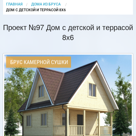
ГЛАВНАЯ
ДОМА ИЗ БРУСА
CURRENT:
ДОМ С ДЕТСКОЙ И ТЕРРАСОЙ 8Х6
Проект №97 Дом с детской и террасой
8х6
БРУС КАМЕРНОЙ СУШКИ