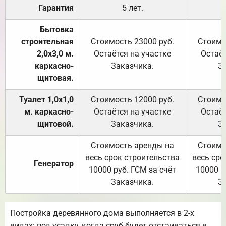
Гарантия
5 лет.
Бытовка
строительная
Стоимость 23000 руб.
Стоимо
2,0х3,0 м.
Остаётся на участке
Остаёт
каркасно-
Заказчика.
З
щитовая.
Туалет 1,0х1,0
Стоимость 12000 руб.
Стоимо
м. каркасно-
Остаётся на участке
Остаёт
щитовой.
Заказчика.
З
Стоимость аренды на
Стоимо
весь срок строительства
весь сро
Генератор
10000 руб. ГСМ за счёт
10000 р
Заказчика.
З
Постройка деревянного дома выполняется в 2-х
видах: под усадку, когда сруб будет отстаиваться в