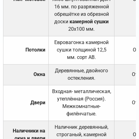
16 мм. по разряженной
обрешётке из обрезной
доски
камерной сушки
20х100 мм.
Евровагонка камерной
Потолки
сушки толщиной 12,5
От
мм. сорт АВ.
Деревянные, двойного
Окна
От
остекления.
Входная- металлическая,
утеплённая (Россия).
Двери
От
Межкомнатные-
филёнчатые.
Наличник деревянный,
Наличники на
строганый, камерной
От
окна и двери