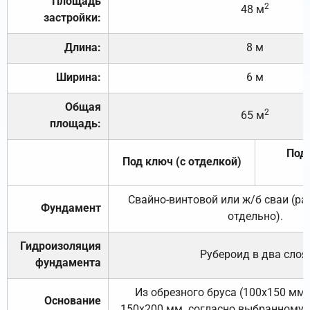
Площадь
2
48 м
застройки:
Длина:
8 м
Ширина:
6 м
Общая
2
65 м
площадь:
Под 
Под ключ (с отделкой)
Свайно-винтовой или ж/б сваи (р
Фундамент
отдельно).
Гидроизоляция
Рубероид в два слоя
фундамента
Из обрезного бруса (100х150 мм.
Основание
150х200 мм. согласно выбранному с