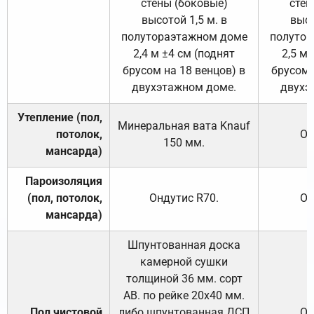
стены (боковые)
стен
высотой 1,5 м. в
высо
полутораэтажном доме
полутор
2,4 м ±4 см (поднят
2,5 м 
брусом на 18 венцов) в
брусом 
двухэтажном доме.
двухэ
Утепление (пол,
Минеральная вата
Knauf
потолок,
От
150
мм.
мансарда)
Пароизоляция
(пол, потолок,
Ондутис
R70
.
От
мансарда)
Шпунтованная доска
камерной сушки
толщиной 36 мм. сорт
АВ. по рейке 20х40 мм.
Пол чистовой
либо шпунтованная ДСП
От