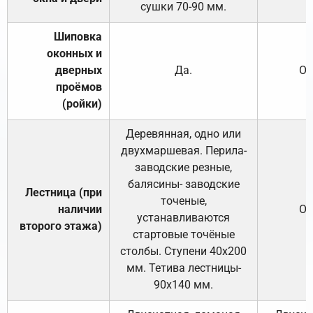
сушки 70-90 мм.
Шиповка
оконных и
дверных
Да.
От
проёмов
(ройки)
Деревянная, одно или
двухмаршевая. Перила-
заводские резные,
балясины- заводские
Лестница (при
точеные,
наличии
От
устанавливаются
второго этажа)
стартовые точёные
столбы. Ступени 40х200
мм. Тетива лестницы-
90х140 мм.