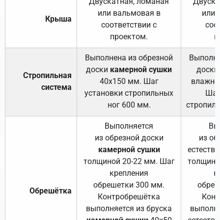
Двускатная, ломаная
Двуска
или вальмовая в
или 
Крыша
соответствии с
соо
проектом.
п
Выполнена из обрезной
Выполне
доски
камерной сушки
доски
Стропильная
40х150 мм. Шаг
влажно
система
установки стропильных
Шаг
ног 600 мм.
стропиль
Выполняется
Вы
из обрезной доски
из об
камерной сушки
естеств
толщиной 20-22 мм. Шаг
толщино
крепления
к
обрешетки 300 мм.
обреш
Обрешётка
Контробрешётка
Конт
выполняется из бруска
выполня