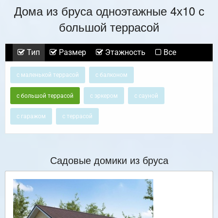
Дома из бруса одноэтажные 4х10 с
большой террасой
Тип
Размер
Этажность
Все
с маленькой террасой
с балконом
с большой террасой
с эркером
с сауной
с гаражом
с террасой
Садовые домики из бруса