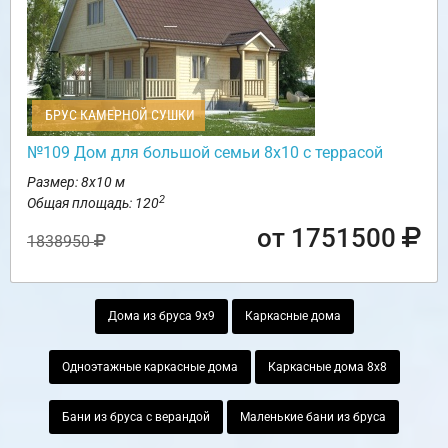
БРУС КАМЕРНОЙ СУШКИ
№109 Дом для большой семьи 8х10 с террасой
Размер: 8х10 м
2
Общая площадь: 120
от 1751500
1838950
Дома из бруса 9х9
Каркасные дома
Одноэтажные каркасные дома
Каркасные дома 8х8
Бани из бруса с верандой
Маленькие бани из бруса