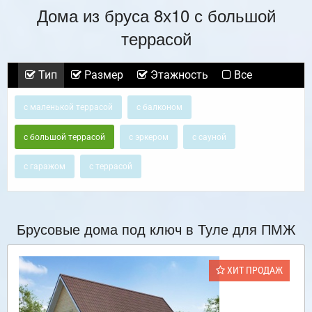
Дома из бруса 8х10 с большой
террасой
Тип
Размер
Этажность
Все
с маленькой террасой
с балконом
с большой террасой
с эркером
с сауной
с гаражом
с террасой
Брусовые дома под ключ в Туле для ПМЖ
ХИТ ПРОДАЖ