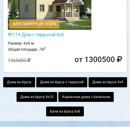
БРУС КАМЕРНОЙ СУШКИ
№114 Дом с террасой 6х6
Размер: 6х6 м
2
Общая площадь: 74
от 1300500
1365400
Дома из бруса
Дома из бруса с таррасой
Дома из бруса 9х9
Дома из бруса 9х10
Каркасные дома с балконом
Бани из бруса 6х8