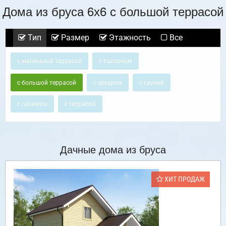
Дома из бруса 6х6 с большой террасой
Тип
Размер
Этажность
Все
с маленькой террасой
с балконом
с большой террасой
с эркером
с сауной
с гаражом
с террасой
Дачные дома из бруса
ХИТ ПРОДАЖ