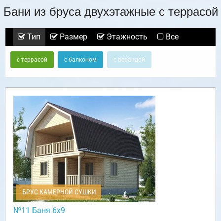
Бани из бруса двухэтажные с террасой
Тип
Размер
Этажность
Все
с террасой
с балконом
с верандой
БРУС КАМЕРНОЙ СУШКИ
№11 Баня 6х9