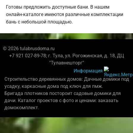
Готовы предложить доступные бани. В нашем
онлайн-каталоге имеются различные комплектации
бань с небольшой площадью.
© 2026 tulabrusdoma.ru
+7 921 027-89-78; г. Тула, ул. Рогожинская, д. 18, ДЦ
"Тулавнешторг"
Информация
Строительство деревянных домов: Дачные домики под
усадку, каркасные дома под ключ для пмж.
Бригада плотников постороит садовые домики для
дачи. Каталог проектов с фото и ценами: заказать
домокомплект.