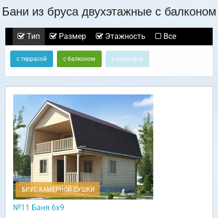
Бани из бруса двухэтажные с балконом
Тип
Размер
Этажность
Все
с террасой
с балконом
с верандой
БРУС КАМЕРНОЙ СУШКИ
№11 Баня 6х9