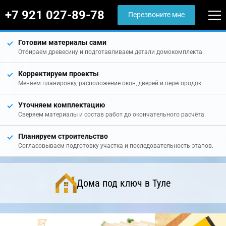
+7 921 027-89-78
Перезвоните мне
Готовим материалы сами
Отбираем древесину и подготавливаем детали домокомплекта.
Корректируем проекты
Меняем планировку, расположение окон, дверей и перегородок.
Уточняем комплектацию
Сверяем материалы и состав работ до окончательного расчёта.
Планируем строительство
Согласовываем подготовку участка и последовательность этапов.
Дома под ключ в Туле