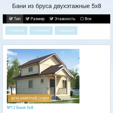
Бани из бруса двухэтажные 5х8
Тип
Размер
Этажность
Все
с террасой
с балконом
с верандой
БРУС КАМЕРНОЙ СУШКИ
№12 Баня 5х8