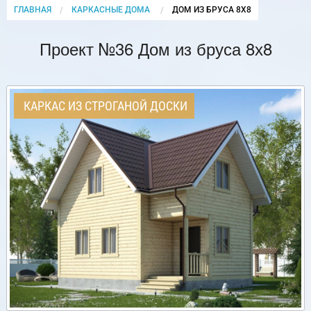
ГЛАВНАЯ
КАРКАСНЫЕ ДОМА
CURRENT:
ДОМ ИЗ БРУСА 8Х8
Проект №36 Дом из бруса 8х8
КАРКАС ИЗ СТРОГАНОЙ ДОСКИ