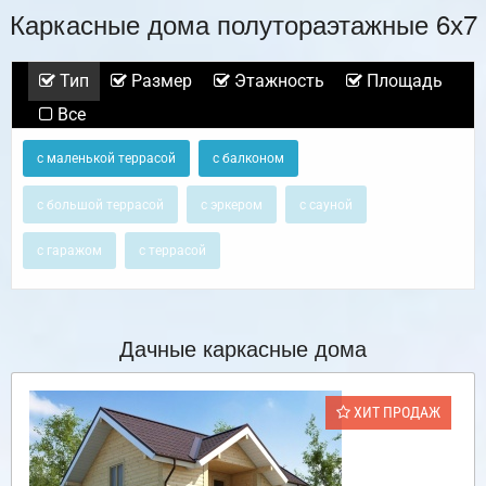
Каркасные дома полутораэтажные 6х7
Тип
Размер
Этажность
Площадь
Все
с маленькой террасой
с балконом
с большой террасой
с эркером
с сауной
с гаражом
с террасой
Дачные каркасные дома
ХИТ ПРОДАЖ