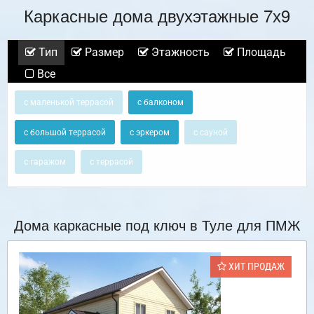
Каркасные дома двухэтажные 7х9
Тип
Размер
Этажность
Площадь
Все
с маленькой террасой
с балконом
с большой террасой
с эркером
с сауной
с гаражом
с террасой
Дома каркасные под ключ в Туле для ПМЖ
ХИТ ПРОДАЖ