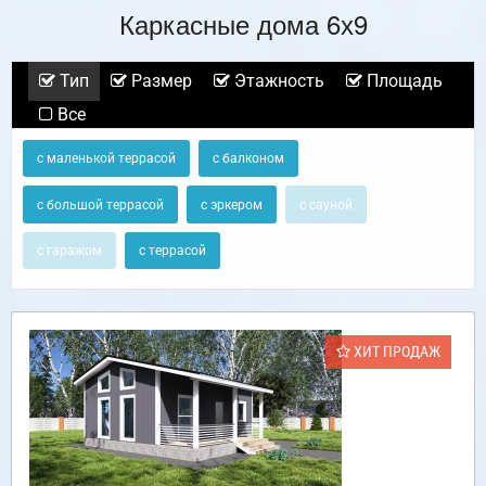
Каркасные дома 6х9
Тип
Размер
Этажность
Площадь
Все
с маленькой террасой
с балконом
с большой террасой
с эркером
с сауной
с гаражом
с террасой
ХИТ ПРОДАЖ