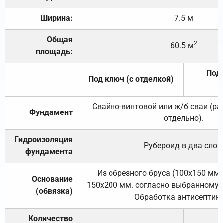
Ширина:
7.5 м
Общая
2
60.5 м
площадь:
Под 
Под ключ (с отделкой)
Свайно-винтовой или ж/б сваи (р
Фундамент
отдельно).
Гидроизоляция
Рубероид в два слоя
фундамента
Из обрезного бруса (100х150 мм.
Основание
150х200 мм. согласно выбранному с
(обвязка)
Обработка антисептик
Количество