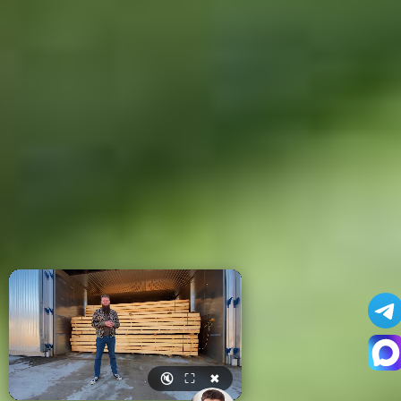
🔇
⛶
✖