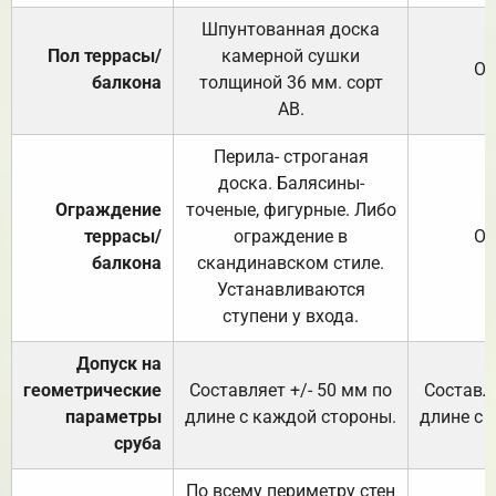
Шпунтованная доска
Пол террасы/
камерной сушки
От
балкона
толщиной 36 мм. сорт
АВ.
Перила- строганая
доска. Балясины-
Ограждение
точеные, фигурные. Либо
террасы/
ограждение в
От
балкона
скандинавском стиле.
Устанавливаются
ступени у входа.
Допуск на
геометрические
Составляет +/- 50 мм по
Составля
параметры
длине с каждой стороны.
длине с 
сруба
По всему периметру стен