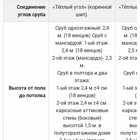
Соединение
«Тёплый угол» (коренной
«Тёплый 
углов сруба
шип).
Сруб одноэтажный: 2,4
Сруб од
м. (18 венцов) Сруб с
м. (18
мансардой: 1-ый этаж-
мансард
2,4 м. (18 венцов)
2,5 м
2-ой этаж (мансарда)- 2,3
2-ой этаж
м.
Сруб в полтора и два
Сруб в
этажа:
Высота от пола
1-ый этаж 2,4 м ±4 см.
1-ый эт
до потолка
(18 венцов)
(1
2-ой этаж 2,4 м ±4 см.
2-ой эт
каркасные аттиковые
каркас
стены (боковые)
стен
высотой 1,5 м. в
высо
полутораэтажном доме
полутор