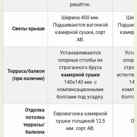
решёток.
Ширина 400 мм.
Шир
Подшиваются вагонкой
Подшива
Свесы крыши
камерной сушки, сорт
камерн
АВ.
Устанавливаются
Уста
опорные столбы из
опорн
строганного бруса
строг
Терраса/балкон
камерной сушки
естеств
(при наличии)
140х140 мм. с
140
компенсационными
компе
болтами под усадку.
болтам
Отделка
Евровагонка камерной
потолка
сушки толщиной 12,5
От
террасы/
мм. сорт АВ.
балкона