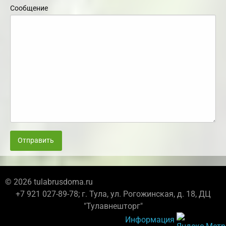
Сообщение
Отправить
© 2026 tulabrusdoma.ru
+7 921 027-89-78; г. Тула, ул. Рогожинская, д. 18, ДЦ
"Тулавнешторг"
Информация