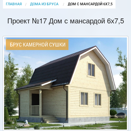
ГЛАВНАЯ
ДОМА ИЗ БРУСА
CURRENT:
ДОМ С МАНСАРДОЙ 6Х7,5
Проект №17 Дом с мансардой 6х7,5
БРУС КАМЕРНОЙ СУШКИ