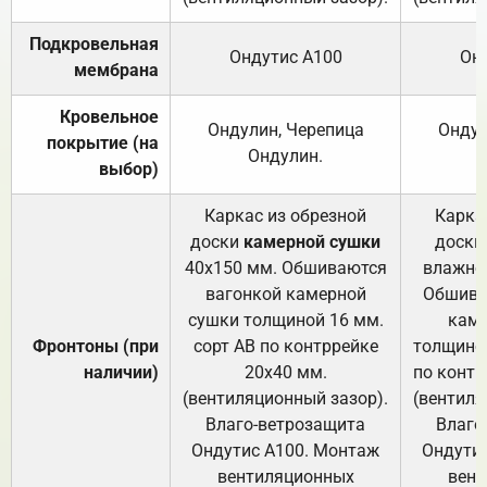
Подкровельная
Ондутис А100
Он
мембрана
Кровельное
Ондулин, Черепица
Ондул
покрытие (на
Ондулин.
выбор)
Каркас из обрезной
Карка
доски
камерной сушки
доски
40х150 мм. Обшиваются
влажно
вагонкой камерной
Обшива
сушки толщиной 16 мм.
каме
Фронтоны (при
сорт АВ по контррейке
толщиной
наличии)
20х40 мм.
по контр
(вентиляционный зазор).
(вентиля
Влаго-ветрозащита
Влаго
Ондутис А100. Монтаж
Ондути
вентиляционных
вент