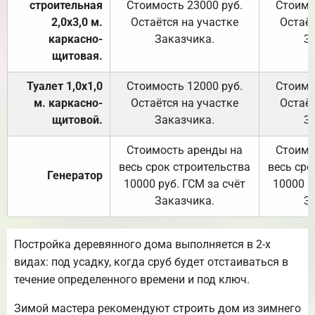
строительная
Стоимость 23000 руб.
Стоимо
2,0х3,0 м.
Остаётся на участке
Остаёт
каркасно-
Заказчика.
З
щитовая.
Туалет 1,0х1,0
Стоимость 12000 руб.
Стоимо
м. каркасно-
Остаётся на участке
Остаёт
щитовой.
Заказчика.
З
Стоимость аренды на
Стоимо
весь срок строительства
весь сро
Генератор
10000 руб. ГСМ за счёт
10000 р
Заказчика.
З
Постройка деревянного дома выполняется в 2-х
видах: под усадку, когда сруб будет отстаиваться в
течение определенного времени и под ключ.
Зимой мастера рекомендуют строить дом из зимнего