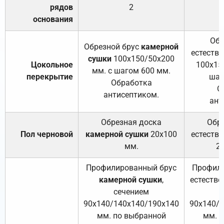
рядов
2
основания
Обр
Обрезной брус
камерной
естеств
сушки
100х150/50х200
Цокольное
100х15
мм. с шагом 600 мм.
перекрытие
шаг
Обработка
О
антисептиком.
ант
Обрезная доска
Обр
Пол черновой
камерной сушки
20х100
естеств
мм.
2
Профилированный брус
Профили
камерной сушки
,
естестве
сечением
с
90х140/140х140/190х140
90х140/
мм. по выбранной
мм. 