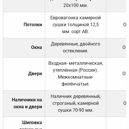
20х100 мм.
Евровагонка камерной
Потолки
сушки толщиной 12,5
От
мм. сорт АВ.
Деревянные, двойного
Окна
От
остекления.
Входная- металлическая,
утеплённая (Россия).
Двери
От
Межкомнатные-
филёнчатые.
Наличник деревянный,
Наличники на
строганый, камерной
От
окна и двери
сушки 70-90 мм.
Шиповка