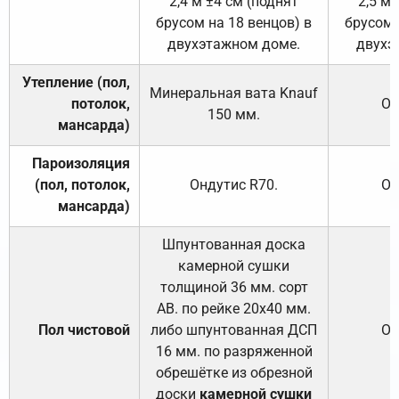
2,4 м ±4 см (поднят
2,5 м 
брусом на 18 венцов) в
брусом 
двухэтажном доме.
двухэ
Утепление (пол,
Минеральная вата
Knauf
потолок,
От
150
мм.
мансарда)
Пароизоляция
(пол, потолок,
Ондутис
R70
.
От
мансарда)
Шпунтованная доска
камерной сушки
толщиной 36 мм. сорт
АВ. по рейке 20х40 мм.
Пол чистовой
либо шпунтованная ДСП
От
16 мм. по разряженной
обрешётке из обрезной
доски
камерной сушки