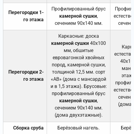
Профилированный брус
Профили
Перегородки 1-
камерной сушки
,
естестве
го этажа
сечением 90х140 мм.
сечени
Каркасные: доска
камерной сушки
40х100
Карк
мм, обшитые
естеств
евровагонкой хвойных
40х10
пород, камерной сушки,
манса
Перегородки 2-
толщиной 12,5 мм. сорт
этажа
го этажа
«АВ» (дома с мансардой
профили
и в 1,5 этажа). Брусовые:
естестве
профилированный брус
сечени
камерной сушки
,
(дома 
сечением 90х140 мм.
(дома двухэтажные).
Сборка сруба
Берёзовый нагель.
Берёз