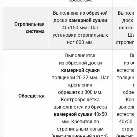
Выполнена из обрезной
Выполне
доски
камерной сушки
доски
Стропильная
40х150 мм. Шаг
влажно
система
установки стропильных
Шаг
ног 600 мм.
стропиль
Выполняется
Вы
из обрезной доски
из об
камерной сушки
естеств
толщиной 20-22 мм. Шаг
толщино
крепления
к
обрешетки 300 мм.
обреш
Обрешётка
Контробрешётка
Конт
выполняется из бруска
выполня
камерной сушки
40х50
естеств
мм. Крепится по
40х50 м
стропильным ногам
строп
(вентиляционный зазор).
(вентиля