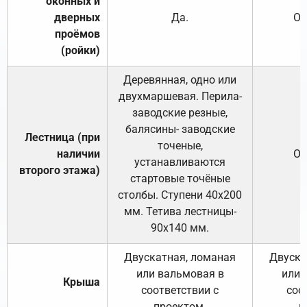
оконных и
дверных
Да.
От
проёмов
(ройки)
Деревянная, одно или
двухмаршевая. Перила-
заводские резные,
балясины- заводские
Лестница (при
точеные,
наличии
От
устанавливаются
второго этажа)
стартовые точёные
столбы. Ступени 40х200
мм. Тетива лестницы-
90х140 мм.
Двускатная, ломаная
Двуска
или вальмовая в
или 
Крыша
соответствии с
соо
проектом.
п