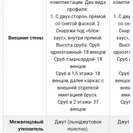
комплектации. Два вида
комплек
профиля:
п
1. С двух сторон, прямой
1. С дву
со снятой фаской. 2.
со сня
Снаружи под «блок-
Снару
Внешние стены
хаус», внутри прямой.
хаус», 
Высота сруба: Сруб
Высот
одноэтажный- 18 венцов
одноэта
Сруб с мансардой- 18
Сруб с
венцов
Сруб в 1,5 этажа- 18
Сруб в
венцов, далее каркас с
венцов,
внешней отделкой
внеш
имитацией бруса.
имит
Сруб в 2 этажа- 37
Сруб 
венцов
Межвенцовый
Джут (льноджутовое
Джут 
утеплитель
полотно).
п