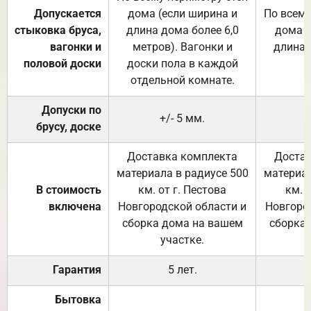
Допускается
дома (если ширина и
По всему
стыковка бруса,
длина дома более 6,0
дома (
вагонки и
метров). Вагонки и
длина 
половой доски
доски пола в каждой
отдельной комнате.
Допуски по
+/- 5 мм.
брусу, доске
Доставка комплекта
Достав
материала в радиусе 500
материал
В стоимость
км. от г. Пестова
км. 
включена
Новгородской области и
Новгоро
сборка дома на вашем
сборка
участке.
Гарантия
5 лет.
Бытовка