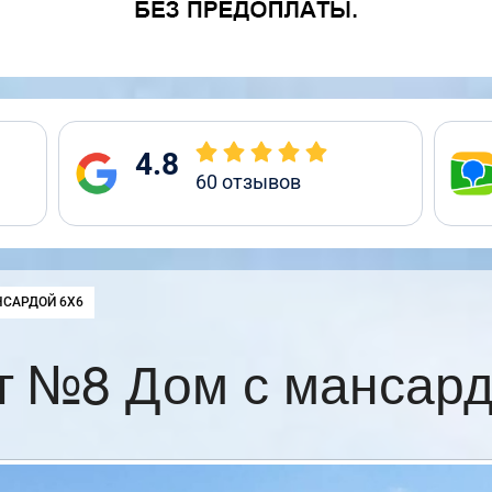
4.8
60
отзывов
НСАРДОЙ 6Х6
т №8 Дом с мансард