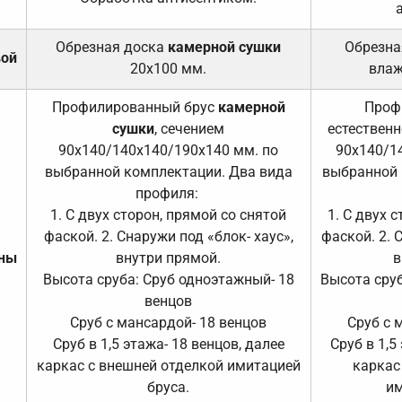
Обрезная доска
камерной сушки
Обрезна
вой
20х100 мм.
влаж
Профилированный брус
камерной
Проф
сушки
, сечением
естественн
90х140/140х140/190х140 мм. по
90х140/1
выбранной комплектации. Два вида
выбранной 
профиля:
1. С двух сторон, прямой со снятой
1. С двух 
фаской. 2. Снаружи под «блок- хаус»,
фаской. 2. 
ены
внутри прямой.
в
Высота сруба: Сруб одноэтажный- 18
Высота сруб
венцов
Сруб с мансардой- 18 венцов
Сруб с 
Сруб в 1,5 этажа- 18 венцов, далее
Сруб в 1,5
каркас с внешней отделкой имитацией
каркас
бруса.
им