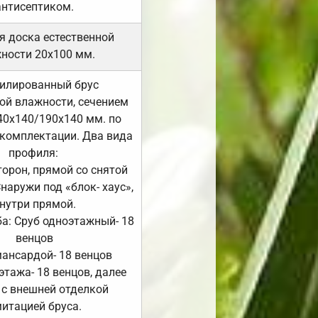
антисептиком.
я доска естественной
ности 20х100 мм.
илированный брус
ой влажности, сечением
40х140/190х140 мм. по
комплектации. Два вида
профиля:
сторон, прямой со снятой
Снаружи под «блок- хаус»,
нутри прямой.
а: Сруб одноэтажный- 18
венцов
мансардой- 18 венцов
 этажа- 18 венцов, далее
 с внешней отделкой
итацией бруса.