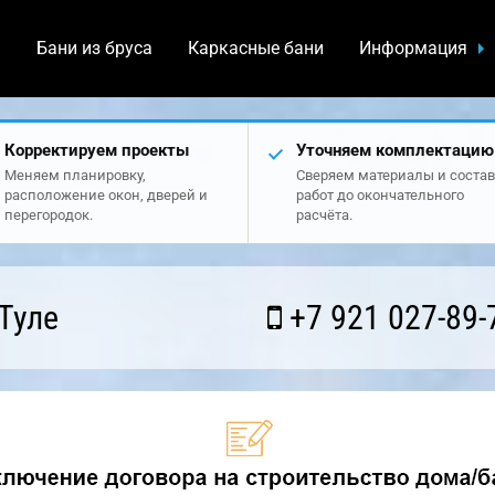
а
Бани из бруса
Каркасные бани
Информация
Корректируем проекты
Уточняем комплектацию
Меняем планировку,
Сверяем материалы и состав
расположение окон, дверей и
работ до окончательного
перегородок.
расчёта.
Туле
+7 921 027-89-