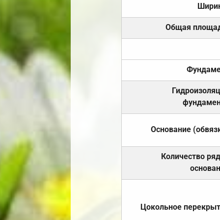
Шири
Общая площа
Фундаме
Гидроизоля
фундамен
Основание (обвяз
Количество ря
основа
Цокольное перекры