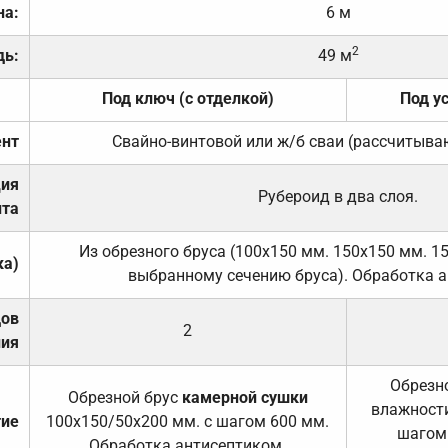
на:
6 м
2
дь:
49 м
Под ключ (с отделкой)
Под у
нт
Свайно-винтовой или ж/б сваи (рассчитыва
ция
Рубероид в два слоя.
та
Из обрезного бруса (100х150 мм. 150х150 мм. 1
ка)
выбранному сечению бруса). Обработка а
дов
2
ния
Обрезно
Обрезной брус
камерной сушки
влажности
тие
100х150/50х200 мм. с шагом 600 мм.
шагом
Обработка антисептиком.