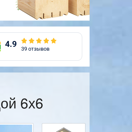
4.9
39
отзывов
ой 6х6