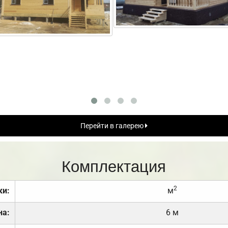
Перейти в галерею
Комплектация
2
ки:
м
на:
6 м