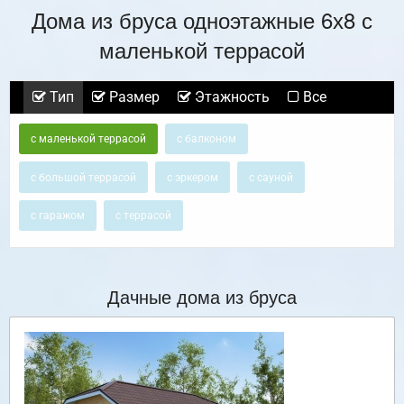
Дома из бруса одноэтажные 6х8 с
маленькой террасой
Тип
Размер
Этажность
Все
с маленькой террасой
с балконом
с большой террасой
с эркером
с сауной
с гаражом
с террасой
Дачные дома из бруса