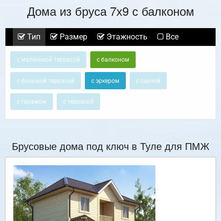
Дома из бруса 7х9 с балконом
Тип
Размер
Этажность
Все
с маленькой террасой
с балконом
с большой террасой
с эркером
с сауной
с гаражом
с террасой
Брусовые дома под ключ в Туле для ПМЖ