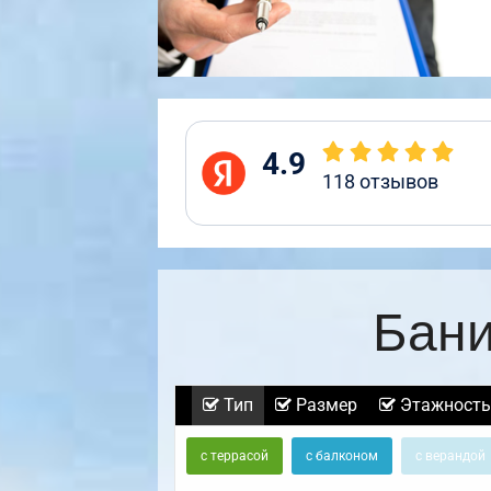
4.9
118
отзывов
Бани
Тип
Размер
Этажность
с террасой
с балконом
с верандой