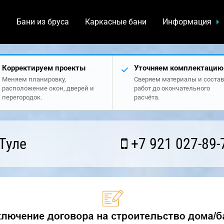
а
Бани из бруса
Каркасные бани
Информация
Корректируем проекты
Уточняем комплектацию
Меняем планировку,
Сверяем материалы и состав
расположение окон, дверей и
работ до окончательного
перегородок.
расчёта.
Туле
+7 921 027-89-