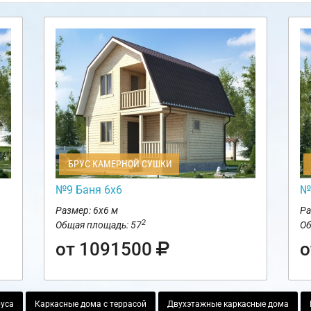
БРУС КАМЕРНОЙ СУШКИ
№9 Баня 6х6
№
Размер: 6х6 м
Ра
2
Общая площадь: 57
Об
от 1091500
о
руса
Каркасные дома с террасой
Двухэтажные каркасные дома